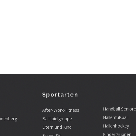
Sportarten
Handball Senior
After-Work-Fitness
Hallenfußball
onenberg.
Ballspielgruppe
Hallenhockey
Eltern und Kind
Kindergruppen
Er und Sie