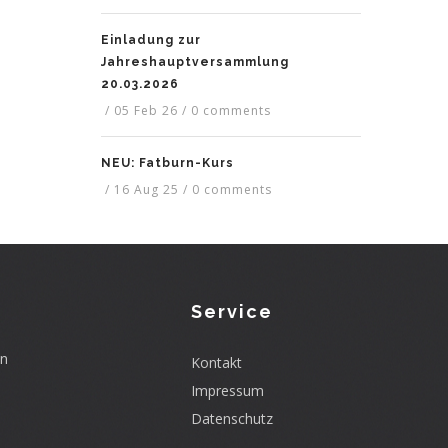
Einladung zur
Jahreshauptversammlung
20.03.2026
/
05 Feb 26
/
0 comments
NEU: Fatburn-Kurs
/
16 Aug 25
/
0 comments
Service
en
Kontakt
Impressum
Datenschutz