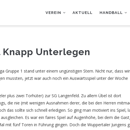
AUPTNAVIGATION
VEREIN
AKTUELL
HANDBALL
el Knapp Unterlegen
ga Gruppe 1 stand unter einem ungünstigen Stern. Nicht nur, dass wir
gen mussten, jetzt war auch noch ein Auswärtsspiel unter der Woche
ler plus zwei Torhüter) zur SG Langenfeld. Zu allem Übel ist dort
ngs, die nie (mit wenigen Ausnahmen derer, die bei den Herren mitma
h das sollte sich schnell erledigen. So ging man motiviert ins Spiel, l
 ausgleichen. Es war ein faires Spiel auf Augenhöhe, bei dem die Gas
Mal mit fünf Toren in Führung gingen. Doch die Wuppertaler Jungens 