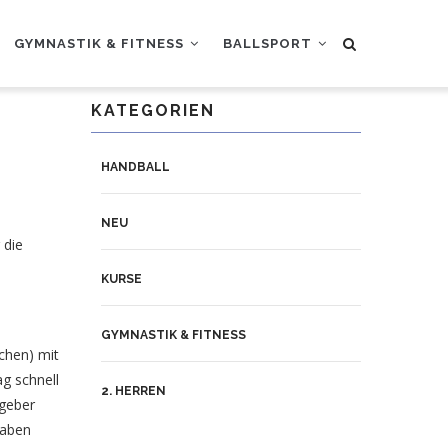
GYMNASTIK & FITNESS
BALLSPORT
KATEGORIEN
HANDBALL
NEU
 die
KURSE
GYMNASTIK & FITNESS
chen) mit
ag schnell
2. HERREN
tgeber
gaben