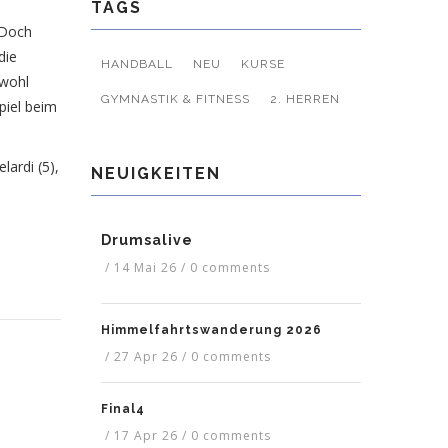
TAGS
 Doch
die
HANDBALL
NEU
KURSE
 wohl
GYMNASTIK & FITNESS
2. HERREN
piel beim
lardi (5),
NEUIGKEITEN
Drumsalive
/
14 Mai 26
/
0 comments
Himmelfahrtswanderung 2026
/
27 Apr 26
/
0 comments
Final4
/
17 Apr 26
/
0 comments