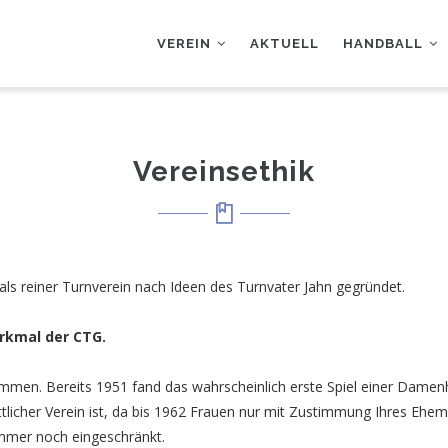
AUPTNAVIGATION
VEREIN
AKTUELL
HANDBALL
Vereinsethik
s reiner Turnverein nach Ideen des Turnvater Jahn gegründet.
erkmal der CTG.
men. Bereits 1951 fand das wahrscheinlich erste Spiel einer Damenh
ittlicher Verein ist, da bis 1962 Frauen nur mit Zustimmung Ihres Eh
immer noch eingeschränkt.