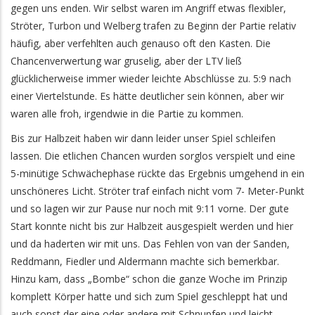
gegen uns enden. Wir selbst waren im Angriff etwas flexibler,
Ströter, Turbon und Welberg trafen zu Beginn der Partie relativ
häufig, aber verfehlten auch genauso oft den Kasten. Die
Chancenverwertung war gruselig, aber der LTV ließ
glücklicherweise immer wieder leichte Abschlüsse zu. 5:9 nach
einer Viertelstunde. Es hätte deutlicher sein können, aber wir
waren alle froh, irgendwie in die Partie zu kommen.
Bis zur Halbzeit haben wir dann leider unser Spiel schleifen
lassen. Die etlichen Chancen wurden sorglos verspielt und eine
5-minütige Schwächephase rückte das Ergebnis umgehend in ein
unschöneres Licht. Ströter traf einfach nicht vom 7- Meter-Punkt
und so lagen wir zur Pause nur noch mit 9:11 vorne. Der gute
Start konnte nicht bis zur Halbzeit ausgespielt werden und hier
und da haderten wir mit uns. Das Fehlen von van der Sanden,
Reddmann, Fiedler und Aldermann machte sich bemerkbar.
Hinzu kam, dass „Bombe“ schon die ganze Woche im Prinzip
komplett Körper hatte und sich zum Spiel geschleppt hat und
auch sonst der eine oder andere mit Schnupfen und leicht