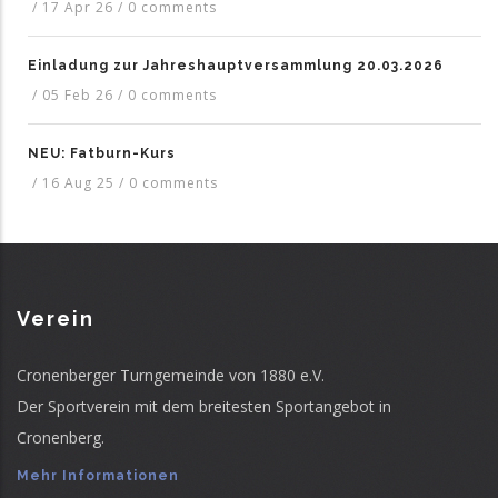
/
17 Apr 26
/
0 comments
Einladung zur Jahreshauptversammlung 20.03.2026
/
05 Feb 26
/
0 comments
NEU: Fatburn-Kurs
/
16 Aug 25
/
0 comments
Verein
Cronenberger Turngemeinde von 1880 e.V.
Der Sportverein mit dem breitesten Sportangebot in
Cronenberg.
Mehr Informationen