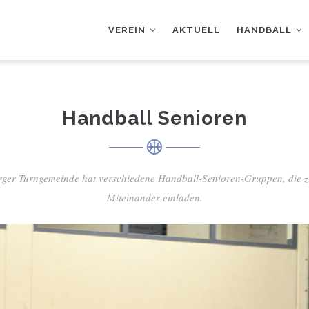
AUPTNAVIGATION
VEREIN
AKTUELL
HANDBALL
Handball Senioren
ger Turngemeinde hat verschiedene Handball-Senioren-Gruppen, die z
Miteinander einladen.