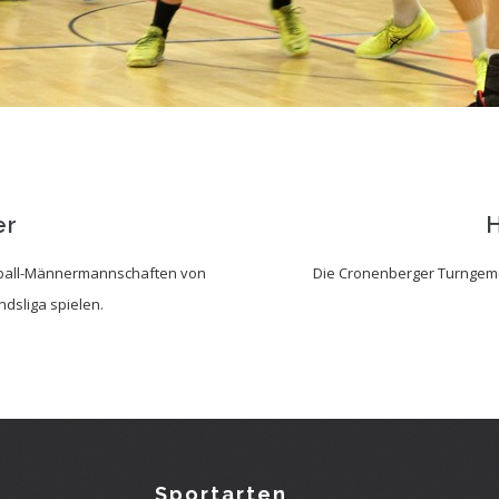
er
H
dball-Männermannschaften von
Die Cronenberger Turngeme
ndsliga spielen.
Sportarten