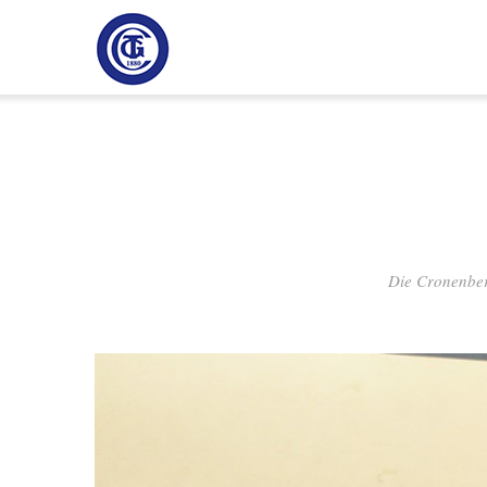
Direkt
H
zum
Inhalt
Die Cronenber