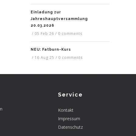
Einladung zur
Jahreshauptversammlung
20.03.2026
/
05 Feb 26
/
0 comments
NEU: Fatburn-Kurs
/
16 Aug 25
/
0 comments
Service
en
Kontakt
Impressum
Datenschutz