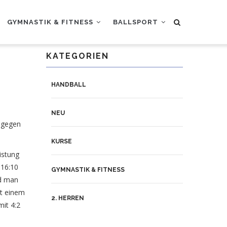
GYMNASTIK & FITNESS
BALLSPORT
KATEGORIEN
HANDBALL
NEU
d gegen
KURSE
istung
 16:10
GYMNASTIK & FITNESS
rd man
it einem
2. HERREN
mit 4:2