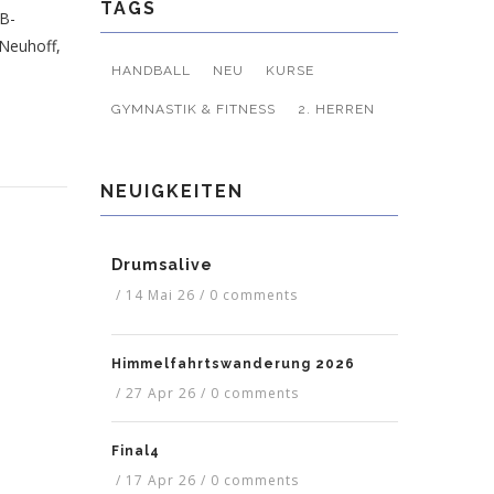
TAGS
(B-
 Neuhoff,
HANDBALL
NEU
KURSE
GYMNASTIK & FITNESS
2. HERREN
NEUIGKEITEN
Drumsalive
/
14 Mai 26
/
0 comments
Himmelfahrtswanderung 2026
/
27 Apr 26
/
0 comments
Final4
/
17 Apr 26
/
0 comments