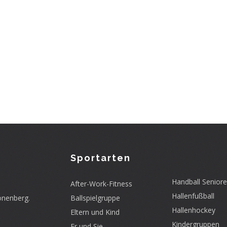
Sportarten
Handball Senior
After-Work-Fitness
Hallenfußball
onenberg.
Ballspielgruppe
Hallenhockey
Eltern und Kind
Kindergruppen
Er und Sie