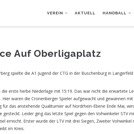
AUPTNAVIGATION
VEREIN
AKTUELL
HANDBALL
e Auf Oberligaplatz
rberg spielte die A1-Jugend der CTG in der Buschenburg in Langerfel
 die erste herbe Niederlage mit 15:19. Das war nicht die erwartete Le
th. Hier waren die Cronenberger Spieler aufgewacht und gewannen mit
ng für das anstehende Qualiturnier auf Nordrhein-Ebene Ende Mai, wi
e gesteckt. Leider ging das letzte Spiel gegen den Vohwinkeler STV m
ziel erreicht. Erster wurde der LTV mit drei Siegen, Zweiter Vohwinkel 
ibt im Kreis.