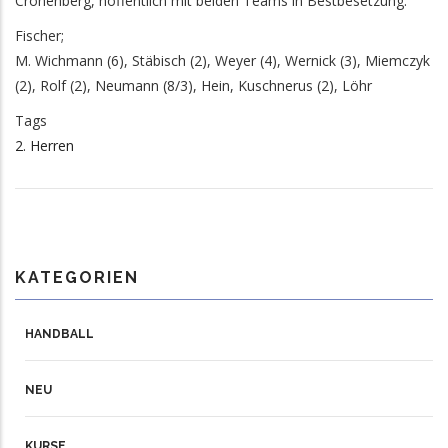
Cronenberg, hoffentlich mit beiden Teams in Bestbesetzung.
Fischer;
M. Wichmann (6), Stäbisch (2), Weyer (4), Wernick (3), Miemczyk
(2), Rolf (2), Neumann (8/3), Hein, Kuschnerus (2), Löhr
Tags
2. Herren
KATEGORIEN
HANDBALL
NEU
KURSE