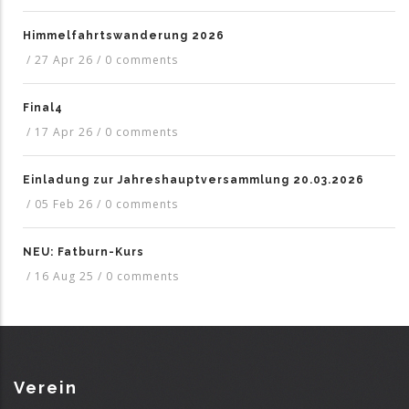
Himmelfahrtswanderung 2026
/
27 Apr 26
/
0 comments
Final4
/
17 Apr 26
/
0 comments
Einladung zur Jahreshauptversammlung 20.03.2026
/
05 Feb 26
/
0 comments
NEU: Fatburn-Kurs
/
16 Aug 25
/
0 comments
Verein